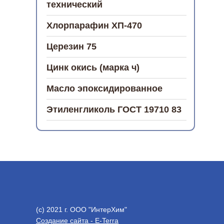
технический
Хлорпарафин ХП-470
Церезин 75
Цинк окись (марка ч)
Масло эпоксидированное
Этиленгликоль ГОСТ 19710 83
(с) 2021 г. ООО "ИнтерХим"
Создание сайта - E-Terra