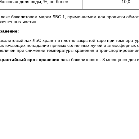
Массовая доля воды, %, не более
10,0
 лаке бакелитовом марки ЛБС 1, применяемом для пропитки обмото
звешенных частиц.
ранение:
акелитовый лак ЛБС хранят в плотно закрытой таре при температу
сключающих попадание прямых солнечных лучей и атмосферных ос
величен при снижении температуры хранения и транспортирования
арантийный срок хранения
лака бакелитового - 3 месяца со дня 