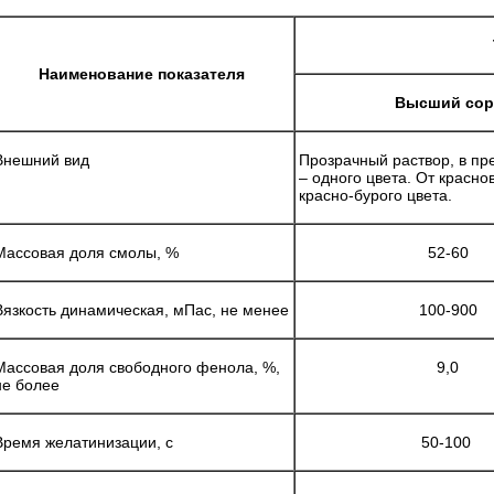
Наименование показателя
Высший сор
Внешний вид
Прозрачный раствор, в пр
– одного цвета. От красно
красно-бурого цвета.
Массовая доля смолы, %
52-60
Вязкость динамическая, мПас, не менее
100-900
Массовая доля свободного фенола, %,
9,0
не более
Время желатинизации, с
50-100