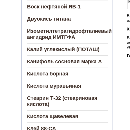
Воск нефтяной ЯВ-1
В
Двуокись титана
в
Х
Изометилтетрагидрофталиевый
ангидрид ИМТГФА
Б
и
у
Калий углекислый (ПОТАШ)
Г
Канифоль сосновая марка А
Кислота борная
Кислота муравьиная
Стеарин Т-32 (стеариновая
кислота)
Кислота щавелевая
Клей 88-СА