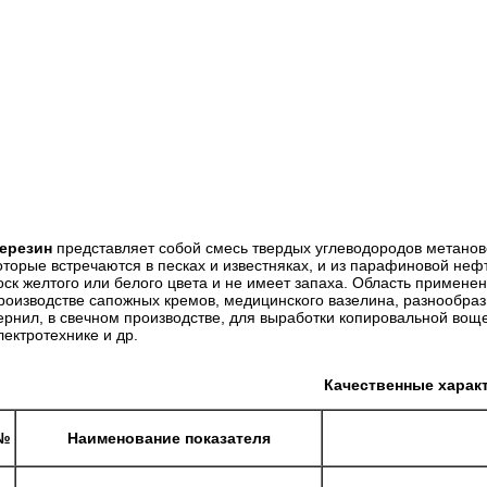
ерезин
представляет собой смесь твердых углеводородов метанов
оторые встречаются в песках и известняках, и из парафиновой не
оск желтого или белого цвета и не имеет запаха. Область примене
роизводстве сапожных кремов, медицинского вазелина, разнообраз
ернил, в свечном производстве, для выработки копировальной воще
лектротехнике и др.
Качественные харак
№
Наименование показателя