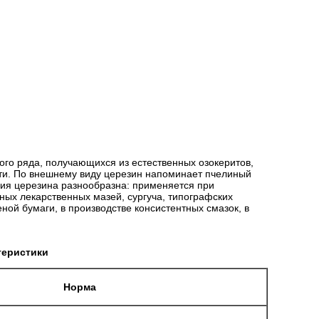
ого ряда, получающихся из естественных озокеритов,
фти. По внешнему виду церезин напоминает пчелиный
ния церезина разнообразна: применяется при
ных лекарственных мазей, сургуча, типографских
ной бумаги, в производстве консистентных смазок, в
теристики
Норма