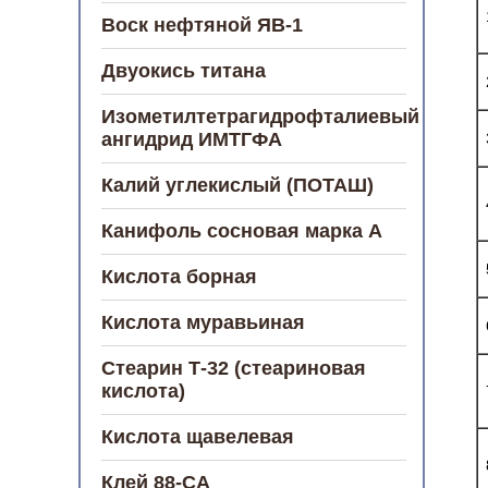
Воск нефтяной ЯВ-1
Двуокись титана
Изометилтетрагидрофталиевый
ангидрид ИМТГФА
Калий углекислый (ПОТАШ)
Канифоль сосновая марка А
Кислота борная
Кислота муравьиная
Стеарин Т-32 (стеариновая
кислота)
Кислота щавелевая
Клей 88-СА