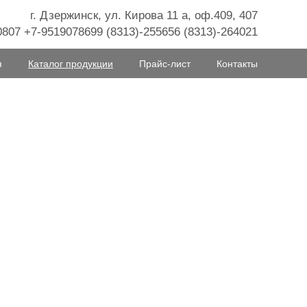
г. Дзержинск, ул. Кирова 11 а, оф.409, 407
807 +7-9519078699 (8313)-255656 (8313)-264021
я
Каталог продукции
Прайс-лист
Контакты