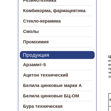
Резинотехника
Комбикорма, фармацевтика
Стекло-керамика
Смолы
Промхимия
Продукция
Ц
к
Арзамит-5
в
п
ч
Ацетон технический
э
Белила цинковые марки А
Белила цинковые БЦ-ОМ
Бура техническая