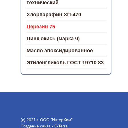
технический
Хлорпарафин ХП-470
Церезин 75
Цинк окись (марка ч)
Масло эпоксидированное
Этиленгликоль ГОСТ 19710 83
(с) 2021 г. ООО "ИнтерХим"
Создание сайта - E-Terra