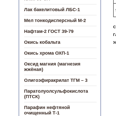
Лак бакелитовый ЛБС-1
Мел тонкодисперсный М-2
С
Нафтам-2 ГОСТ 39-79
Г
Окись кобальта
У
Окись хрома ОХП-1
Оксид магния (магнезия
жжёная)
Олигоэфиракрилат ТГМ – 3
Паратолуолсульфокислота
(ПТСК)
Парафин нефтяной
очищенный Т-1