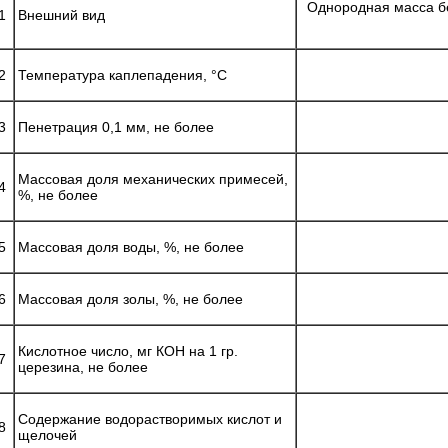
Однородная масса бе
1
Внешний вид
2
Температура каплепадения, °С
3
Пенетрация 0,1 мм, не более
Массовая доля механических примесей,
4
%, не более
5
Массовая доля воды, %, не более
6
Массовая доля золы, %, не более
Кислотное число, мг КОН на 1 гр.
7
церезина, не более
Содержание водорастворимых кислот и
8
щелочей